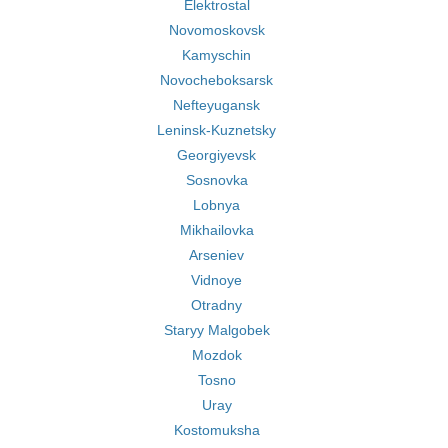
Elektrostal
Novomoskovsk
Kamyschin
Novocheboksarsk
Nefteyugansk
Leninsk-Kuznetsky
Georgiyevsk
Sosnovka
Lobnya
Mikhailovka
Arseniev
Vidnoye
Otradny
Staryy Malgobek
Mozdok
Tosno
Uray
Kostomuksha