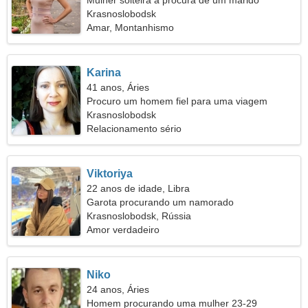
Mulher solteira a procura de um marido
Krasnoslobodsk
Amar, Montanhismo
Karina
41 anos, Áries
Procuro um homem fiel para uma viagem
conjunta
Krasnoslobodsk
Relacionamento sério
Viktoriya
22 anos de idade, Libra
Garota procurando um namorado
Krasnoslobodsk, Rússia
Amor verdadeiro
Niko
24 anos, Áries
Homem procurando uma mulher 23-29