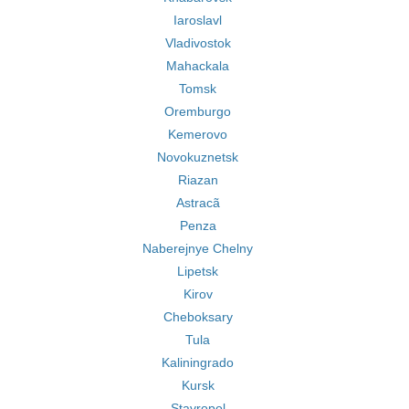
Iaroslavl
Vladivostok
Mahackala
Tomsk
Oremburgo
Kemerovo
Novokuznetsk
Riazan
Astracã
Penza
Naberejnye Chelny
Lipetsk
Kirov
Cheboksary
Tula
Kaliningrado
Kursk
Stavropol