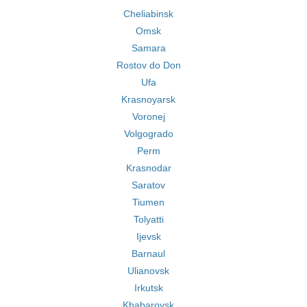
Cheliabinsk
Omsk
Samara
Rostov do Don
Ufa
Krasnoyarsk
Voronej
Volgogrado
Perm
Krasnodar
Saratov
Tiumen
Tolyatti
Ijevsk
Barnaul
Ulianovsk
Irkutsk
Khabarovsk