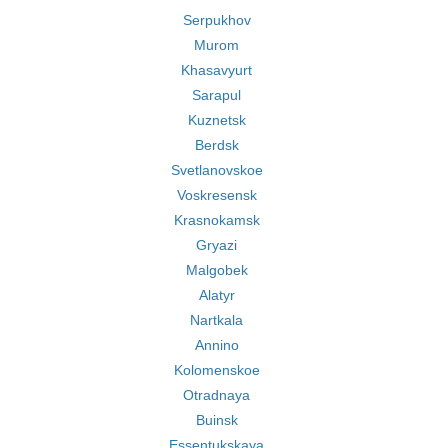
Serpukhov
Murom
Khasavyurt
Sarapul
Kuznetsk
Berdsk
Svetlanovskoe
Voskresensk
Krasnokamsk
Gryazi
Malgobek
Alatyr
Nartkala
Annino
Kolomenskoe
Otradnaya
Buinsk
Essentukskaya