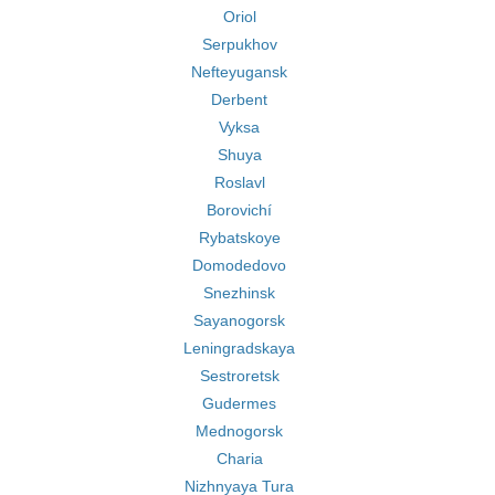
Oriol
Serpukhov
Nefteyugansk
Derbent
Vyksa
Shuya
Roslavl
Borovichí
Rybatskoye
Domodedovo
Snezhinsk
Sayanogorsk
Leningradskaya
Sestroretsk
Gudermes
Mednogorsk
Charia
Nizhnyaya Tura