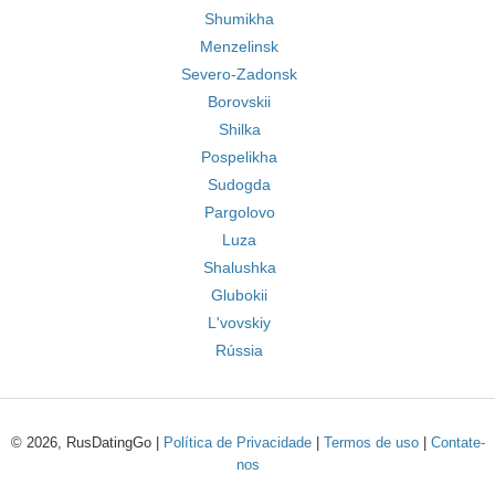
Shumikha
Menzelinsk
Severo-Zadonsk
Borovskii
Shilka
Pospelikha
Sudogda
Pargolovo
Luza
Shalushka
Glubokii
L'vovskiy
Rússia
© 2026, RusDatingGo |
Política de Privacidade
|
Termos de uso
|
Contate-
nos