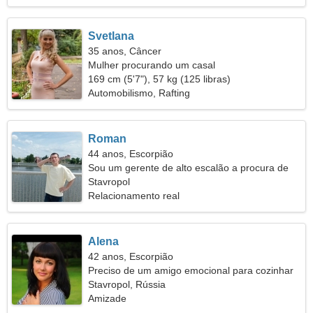
Svetlana
35 anos, Câncer
Mulher procurando um casal
169 cm (5'7"), 57 kg (125 libras)
Automobilismo, Rafting
Roman
44 anos, Escorpião
Sou um gerente de alto escalão a procura de
uma mulher incomum
Stavropol
Relacionamento real
Alena
42 anos, Escorpião
Preciso de um amigo emocional para cozinhar
juntos
Stavropol, Rússia
Amizade