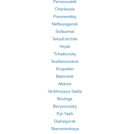
Perwouralsk
Cherkessk
Presnenskiy
Nefteyugansk
Solikamsk
Tekstil'shchiki
Yeysk
Tchaikovsky
Svetlanovskoe
Kropotkin
Beloretsk
Aleksin
Verkhnyaya Salda
Mozhga
Beryozovsky
Pyt-Yakh
Dalnegorsk
Starominskaya