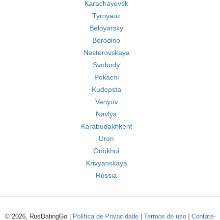
Karachayevsk
Tyrnyauz
Beloyarsky
Borodino
Nesterovskaya
Svobody
Pokachi
Kudepsta
Venyov
Navlya
Karabudakhkent
Uren
Onokhoi
Krivyanskaya
Rússia
© 2026, RusDatingGo |
Política de Privacidade
|
Termos de uso
|
Contate-