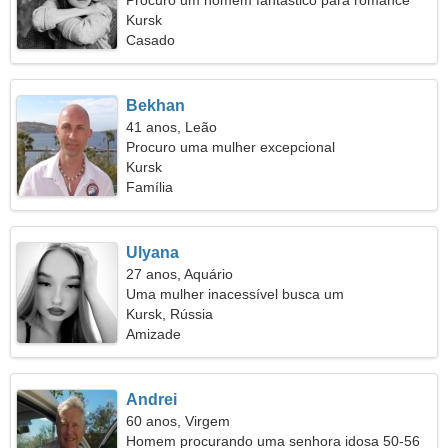
Procuro um homem fantástico para romance
Kursk
Casado
Bekhan
41 anos, Leão
Procuro uma mulher excepcional
Kursk
Família
Ulyana
27 anos, Aquário
Uma mulher inacessível busca um
relacionamento duradouro
Kursk, Rússia
Amizade
Andrei
60 anos, Virgem
Homem procurando uma senhora idosa 50-56