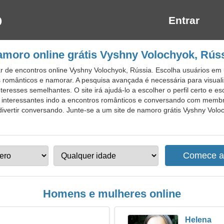
Entrar
moro online grátis Vyshny Volochyok, Rús
 de encontros online Vyshny Volochyok, Rússia. Escolha usuários em
 românticos e namorar. A pesquisa avançada é necessária para visual
teresses semelhantes. O site irá ajudá-lo a escolher o perfil certo e 
interessantes indo a encontros românticos e conversando com membro
 divertir conversando. Junte-se a um site de namoro grátis Vyshny Voloc
Homens e mulheres online
Helena