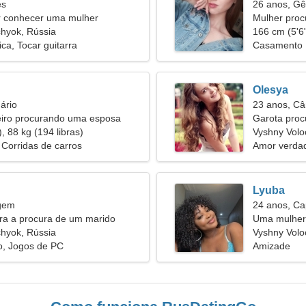
es
26 anos, G
 conhecer uma mulher
Mulher pro
hyok, Rússia
166 cm (5'6"
ca, Tocar guitarra
Casamento
Olesya
ário
23 anos, Câ
iro procurando uma esposa
Garota pro
, 88 kg (194 libras)
Vyshny Volo
Corridas de carros
Amor verdad
Lyuba
rgem
24 anos, Ca
ira a procura de um marido
Uma mulher
hyok, Rússia
relacioname
Vyshny Volo
, Jogos de PC
Amizade