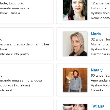
dade, Escorpião
42 anos, Le
urando uma mulher
Estou procu
hyok, Rússia
Vyshny Volo
Relacioname
Maria
ão
32 anos, To
na praia, preciso de uma mulher
Mulher proc
chyok
Vyshny Volo
nto de curto prazo
Harmonia int
Nataly
rgem
60 anos, Sag
rando uma senhora idosa
Amo andar d
, 80 kg (176 libras)
Vyshny Volo
nto real
Casado
Tatiana