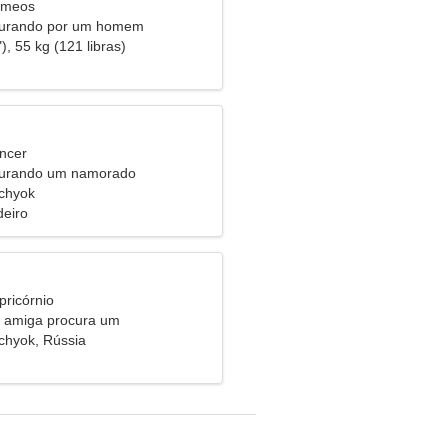
êmeos
curando por um homem
), 55 kg (121 libras)
ncer
curando um namorado
chyok
eiro
pricórnio
 amiga procura um
nto verdadeiro
chyok, Rússia