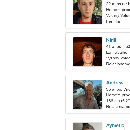
22 anos de i
Homem proc
Vyshny Voloc
Família
Kirill
41 anos, Le
Eu trabalho 
legal
Vyshny Volo
Relacioname
Andrew
55 anos, Vi
Homem procu
186 cm (6'2")
Relacioname
Aymeric