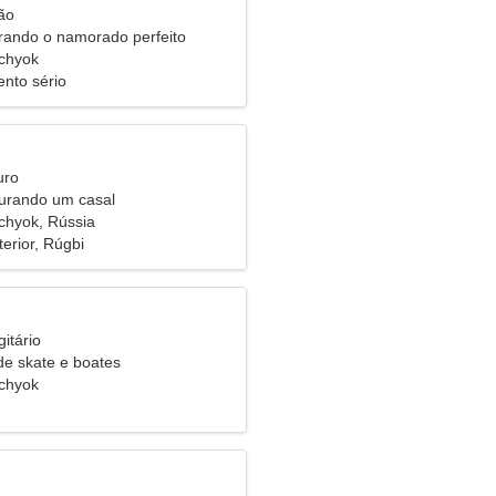
ão
rando o namorado perfeito
chyok
nto sério
uro
urando um casal
chyok, Rússia
erior, Rúgbi
itário
e skate e boates
chyok