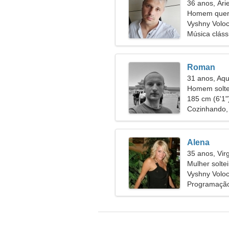
36 anos, Ári
Homem quer
Vyshny Voloc
Música clássi
Roman
31 anos, Aqu
Homem solte
185 cm (6'1")
Cozinhando, 
Alena
35 anos, Vi
Mulher solte
Vyshny Voloc
Programação